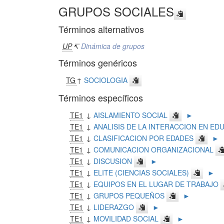
GRUPOS SOCIALES
Términos alternativos
UP
↸
Dinámica de grupos
Términos genéricos
TG
↑
SOCIOLOGIA
Términos específicos
TE1
↓
AISLAMIENTO SOCIAL
►
TE1
↓
ANALISIS DE LA INTERACCION EN ED
TE1
↓
CLASIFICACION POR EDADES
►
TE1
↓
COMUNICACION ORGANIZACIONAL
TE1
↓
DISCUSION
►
TE1
↓
ELITE (CIENCIAS SOCIALES)
►
TE1
↓
EQUIPOS EN EL LUGAR DE TRABAJO
TE1
↓
GRUPOS PEQUEÑOS
►
TE1
↓
LIDERAZGO
►
TE1
↓
MOVILIDAD SOCIAL
►