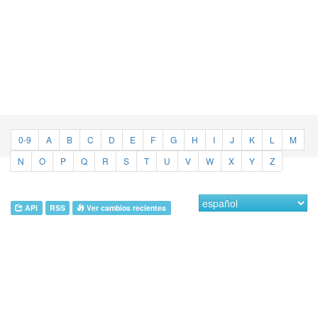
0-9
A
B
C
D
E
F
G
H
I
J
K
L
M
N
O
P
Q
R
S
T
U
V
W
X
Y
Z
API
RSS
Ver cambios recientes