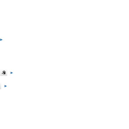
►
►
►