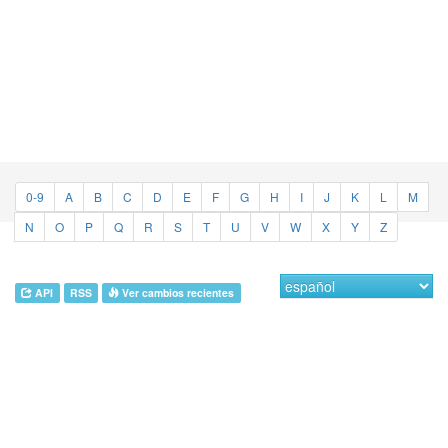
0-9
A
B
C
D
E
F
G
H
I
J
K
L
M
N
O
P
Q
R
S
T
U
V
W
X
Y
Z
API
RSS
Ver cambios recientes