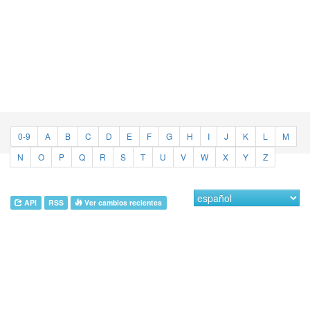
0-9
A
B
C
D
E
F
G
H
I
J
K
L
M
N
O
P
Q
R
S
T
U
V
W
X
Y
Z
API
RSS
Ver cambios recientes